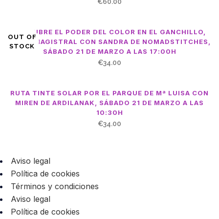
€
60.00
Miren
de
DESCUBRE EL PODER DEL COLOR EN EL GANCHILLO,
OUT OF
CLASE MAGISTRAL CON SANDRA DE NOMADSTITCHES,
Ardilanak,
STOCK
SÁBADO 21 DE MARZO A LAS 17:00H
€
34.00
sábado
21
RUTA TINTE SOLAR POR EL PARQUE DE Mª LUISA CON
de
MIREN DE ARDILANAK, SÁBADO 21 DE MARZO A LAS
10:30H
marzo
€
34.00
a
las
Aviso legal
16:30h
Política de cookies
Términos y condiciones
quantity
Aviso legal
Política de cookies