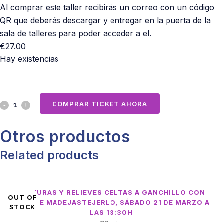
Al comprar este taller recibirás un correo con un código
QR que deberás descargar y entregar en la puerta de la
sala de talleres para poder acceder a el.
€
27.00
Hay existencias
Sevilla
COMPRAR TICKET AHORA
tiene
Otros productos
un
Related products
color
especial,
TEXTURAS Y RELIEVES CELTAS A GANCHILLO CON
Ruta
OUT OF
FRAN DE MADEJASTEJERLO, SÁBADO 21 DE MARZO A
STOCK
LAS 13:30H
con