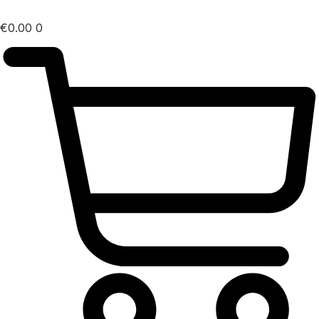
€
0.00
0