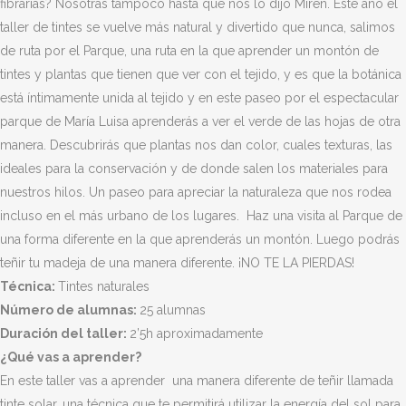
fibrarias? Nosotras tampoco hasta que nos lo dijo Miren. Este año el
taller de tintes se vuelve más natural y divertido que nunca, salimos
de ruta por el Parque, una ruta en la que aprender un montón de
tintes y plantas que tienen que ver con el tejido, y es que la botánica
está íntimamente unida al tejido y en este paseo por el espectacular
parque de María Luisa aprenderás a ver el verde de las hojas de otra
manera. Descubrirás que plantas nos dan color, cuales texturas, las
ideales para la conservación y de donde salen los materiales para
nuestros hilos. Un paseo para apreciar la naturaleza que nos rodea
incluso en el más urbano de los lugares. Haz una visita al Parque de
una forma diferente en la que aprenderás un montón. Luego podrás
teñir tu madeja de una manera diferente. ¡NO TE LA PIERDAS!
Técnica:
Tintes naturales
Número de alumnas:
25 alumnas
Duración del taller:
2’5h aproximadamente
¿Qué vas a aprender?
En este taller vas a aprender una manera diferente de teñir llamada
tinte solar, una técnica que te permitirá utilizar la energía del sol para