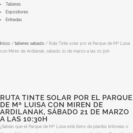
Talleres
Expositores
Entradas
Inicio
/
talleres sabado
/ Ruta Tinte solar por el Parque de Mª Luisa
con Miren de Ardilanak, sábado 21 de marzo a las 10:30h
RUTA TINTE SOLAR POR EL PARQUE
DE Mª LUISA CON MIREN DE
ARDILANAK, SÁBADO 21 DE MARZO
A LAS 10:30H
¿Sabias que el Parque de Mª Luisa está lleno de plantas tintóreas o