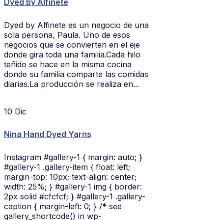
Dyed by Alfinete
Dyed by Alfinete es un negocio de una
sola persona, Paula. Uno de esos
negocios que se convierten en el eje
donde gira toda una familia.Cada hilo
teñido se hace en la misma cocina
donde su familia comparte las comidas
diarias.La producción se realiza en...
10
Dic
Nina Hand Dyed Yarns
Instagram #gallery-1 { margin: auto; }
#gallery-1 .gallery-item { float: left;
margin-top: 10px; text-align: center;
width: 25%; } #gallery-1 img { border:
2px solid #cfcfcf; } #gallery-1 .gallery-
caption { margin-left: 0; } /* see
gallery_shortcode() in wp-