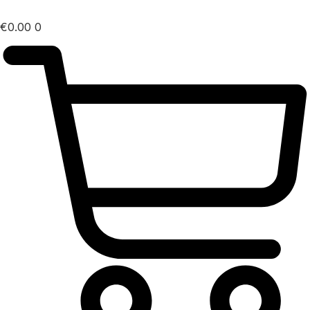
€
0.00
0