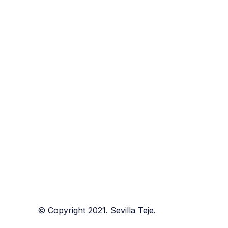
23
Hola Tejedoras y tejedores:
Dic
Empezamos con Sevilla teje al día.
Un espacio en el que os daremos de
una forma continuada en el tiempo
noticias acerca del desarrollo de la
próxima edición del festival. En esta
ocasión nos vamos a centrar en las
novedades del Sevilla teje 2025
poniendo...
© Copyright 2021. Sevilla Teje.