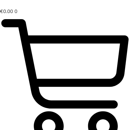
€
0.00
0