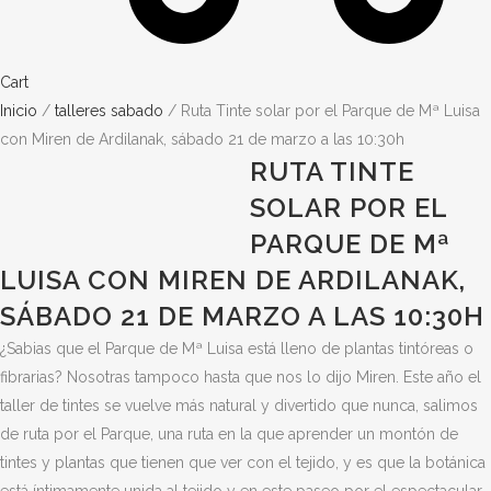
Cart
Inicio
/
talleres sabado
/ Ruta Tinte solar por el Parque de Mª Luisa
con Miren de Ardilanak, sábado 21 de marzo a las 10:30h
RUTA TINTE
SOLAR POR EL
PARQUE DE Mª
LUISA CON MIREN DE ARDILANAK,
SÁBADO 21 DE MARZO A LAS 10:30H
¿Sabias que el Parque de Mª Luisa está lleno de plantas tintóreas o
fibrarias? Nosotras tampoco hasta que nos lo dijo Miren. Este año el
taller de tintes se vuelve más natural y divertido que nunca, salimos
de ruta por el Parque, una ruta en la que aprender un montón de
tintes y plantas que tienen que ver con el tejido, y es que la botánica