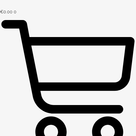
€
0.00
0