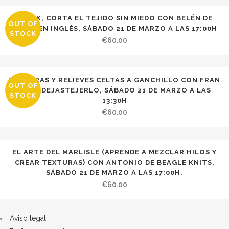
el
STEEK, CORTA EL TEJIDO SIN MIEDO CON BELÉN DE
OUT OF
TEJER EN INGLÉS, SÁBADO 21 DE MARZO A LAS 17:00H
STOCK
Parque
€
60.00
de
Mª
TEXTURAS Y RELIEVES CELTAS A GANCHILLO CON FRAN
OUT OF
DE MADEJASTEJERLO, SÁBADO 21 DE MARZO A LAS
Luisa
STOCK
13:30H
con
€
60.00
Miren
de
EL ARTE DEL MARLISLE (APRENDE A MEZCLAR HILOS Y
CREAR TEXTURAS) CON ANTONIO DE BEAGLE KNITS,
Ardilanak,
SÁBADO 21 DE MARZO A LAS 17:00H.
€
60.00
sábado
21
Aviso legal
de