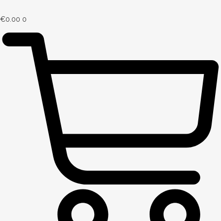
€
0.00
0