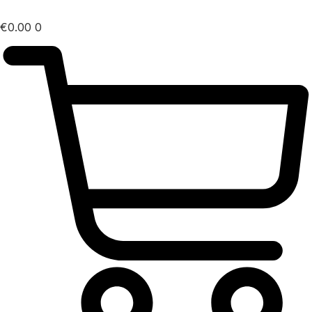
€
0.00
0