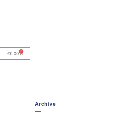
0
€
0.00
Archive